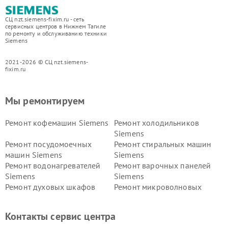
СЦ nzt.siemens-fixim.ru - сеть
сервисных центров в Нижнем Тагиле
по ремонту и обслуживанию техники
Siemens
2021-2026 © СЦ nzt.siemens-
fixim.ru
Мы ремонтируем
Ремонт кофемашин Siemens
Ремонт холодильников
Siemens
Ремонт посудомоечных
Ремонт стиральных машин
машин Siemens
Siemens
Ремонт водонагревателей
Ремонт варочных панелей
Siemens
Siemens
Ремонт духовых шкафов
Ремонт микроволновых
Siemens
печей Siemens
Ремонт парогенераторов
Ремонт холодильных камер
Контакты сервис центра
Siemens
Siemens