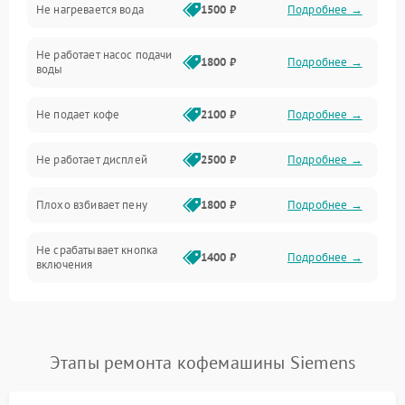
Не нагревается вода
1500 ₽
Подробнее →
Включение и работа
Не работает насос подачи
Проблемы с водой
1800 ₽
Подробнее →
воды
Проблемы с капучинатором и паром
Не подает кофе
2100 ₽
Подробнее →
Управление и электроника
Не работает дисплей
2500 ₽
Подробнее →
Программное обеспечение
Плохо взбивает пену
1800 ₽
Подробнее →
Не срабатывает кнопка
1400 ₽
Подробнее →
включения
Запах гари при работе
1800 ₽
Подробнее →
Постоянные сбои в работе
1500 ₽
Подробнее →
Этапы ремонта кофемашины Siemens