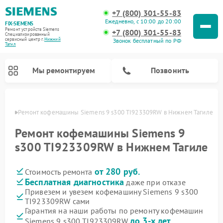
+7 (800) 301-55-83
Ежедневно, с 10:00 до 20:00
FIX-SIEMENS
Ремонт устройств Siemens
+7 (800) 301-55-83
Специализированный
cервисный центр г.
Нижний
Звонок бесплатный по РФ
Тагил
Мы ремонтируем
Позвонить
агиле
Ремонт кофемашины Siemens 9 s300 TI923309RW в Нижнем Тагиле
Ремонт кофемашины Siemens 9
s300 TI923309RW в Нижнем Тагиле
от 280 руб.
Стоимость ремонта
Бесплатная диагностика
даже при отказе
Привезем и увезем кофемашину Siemens 9 s300
TI923309RW сами
Ремонт холодильников Siemens
Ремонт стиральных машин Siemens
Ремонт варочных панелей Siemens
Ремонт микроволновых печей Siemens
Ремонт холодильных камер Siemens
Ремонт морозильных камер Siemens
Ремонт посудомоечных машин Siemens
Ремонт водонагревателей Siemens
Ремонт духовых шкафов Siemens
Ремонт парогенераторов Siemens
Гарантия на наши работы по ремонту кофемашин
до 3-х лет
Siemens 9 s300 TI923309RW