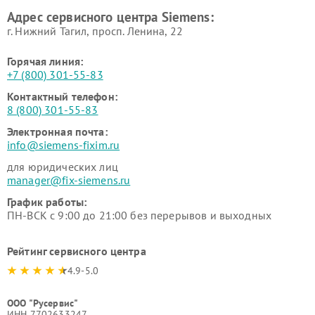
Ремонт сервоприводов
Ремонт морозильных камер
Адрес сервисного центра Siemens:
Siemens
Siemens
г. Нижний Тагил, просп. Ленина, 22
Горячая линия:
+7 (800) 301-55-83
Контактный телефон:
8 (800) 301-55-83
Электронная почта:
info@siemens-fixim.ru
для юридических лиц
manager@fix-siemens.ru
График работы:
ПН-ВСК с 9:00 до 21:00 без перерывов и выходных
Рейтинг сервисного центра
4.9-5.0
ООО "Русервис"
ИНН 7702633247