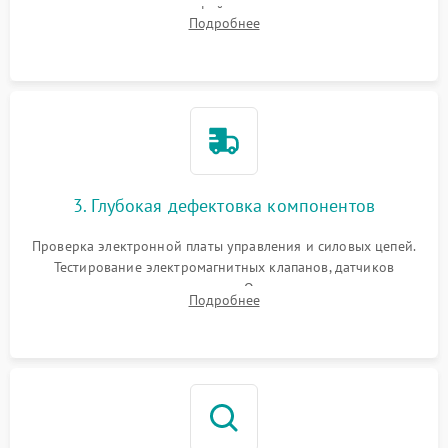
внутренних узлов от кофейных масел, жмыха и накипи.
Подробнее
Промывка дренажных каналов и фильтров с использованием
специализированной химии.
3. Глубокая дефектовка компонентов
Проверка электронной платы управления и силовых цепей.
Тестирование электромагнитных клапанов, датчиков
температуры и расходомера. Оценка степени износа
Подробнее
жерновов кофемолки, уплотнительных колец гидросистемы
и шестерней редуктора.