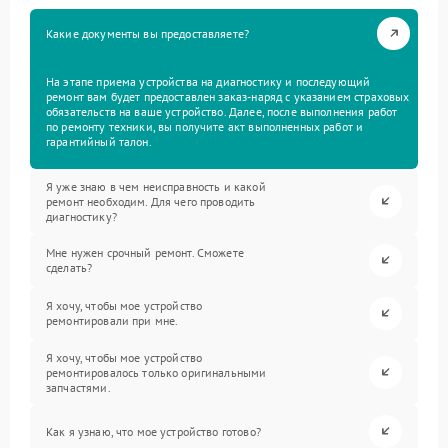
Какие документы вы предоставляете?
На этапе приема устройства на диагностику и последующий
ремонт вам будет предоставлен заказ-наряд с указанием страховых
обязательств на ваше устройство. Далее, после выполнения работ
по ремонту техники, вы получите акт выполненных работ и
гарантийный талон.
Я уже знаю в чем неисправность и какой
ремонт необходим. Для чего проводить
диагностику?
Мне нужен срочный ремонт. Сможете
сделать?
Я хочу, чтобы мое устройство
ремонтировали при мне.
Я хочу, чтобы мое устройство
ремонтировалось только оригинальными
запчастями.
Как я узнаю, что мое устройство готово?