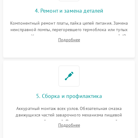
4. Ремонт и замена деталей
Компонентный ремонт платы, пайка цепей питания. Замена
неисправной помпы, перегоревшего термоблока или тупых
жерновов. Установка новых силиконовых уплотнителей (O-
Подробнее
ring) и тефлоновых трубок для надежного устранения
протечек.
5. Сборка и профилактика
Аккуратный монтаж всех узлов. Обязательная смазка
движущихся частей заварочного механизма пищевой
силиконовой смазкой. Проведение программной
Подробнее
декальцинации и очистки системы от кофейных масел.
Надежная фиксация всех соединений.