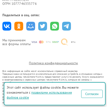
ОГРН 1077746335776
Поделиться в соц. сетях:
Мы принимаем
все формы оплаты
Политика конфиденциальности
Вся информация на сайте носит исключительно справочный характер.
Товарные знаки используются исключительно для описания устройств, в отношении которых
сервисные центры nzt.siemens-fixim.ru предоставляют услуги по ремонту. Услуги оказываются
в неавторизованных сервисных центрах nzt.siemens-fixim.ru, которые не связаны с
правообладателями товарных знаков или их официальными представителями.
Ремонт осуществляется для устройств, уже введенных в гражданский оборот в соответствии
Этот сайт использует файлы cookie. Вы можете
со статьей 1487 ГК РФ.
Использование товарных знаков не преследует цели индивидуализации услуг или введения
ознакомиться с
правилами использования
Согласен
потребителей в заблуждение, а служит для информирования о предоставляемых услугах по
ремонту техники указанных брендов.
файлов cookie
Представленная на сайте информация не является публичной офертой, определяемой
положениями Статьи 437(2) Гражданского кодекса РФ