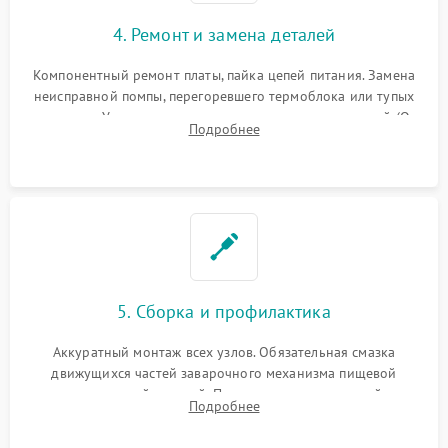
4. Ремонт и замена деталей
Компонентный ремонт платы, пайка цепей питания. Замена
неисправной помпы, перегоревшего термоблока или тупых
жерновов. Установка новых силиконовых уплотнителей (O-
Подробнее
ring) и тефлоновых трубок для надежного устранения
протечек.
5. Сборка и профилактика
Аккуратный монтаж всех узлов. Обязательная смазка
движущихся частей заварочного механизма пищевой
силиконовой смазкой. Проведение программной
Подробнее
декальцинации и очистки системы от кофейных масел.
Надежная фиксация всех соединений.