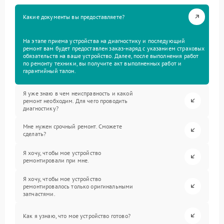
Какие документы вы предоставляете?
На этапе приема устройства на диагностику и последующий
ремонт вам будет предоставлен заказ-наряд с указанием страховых
обязательств на ваше устройство. Далее, после выполнения работ
по ремонту техники, вы получите акт выполненных работ и
гарантийный талон.
Я уже знаю в чем неисправность и какой
ремонт необходим. Для чего проводить
диагностику?
Мне нужен срочный ремонт. Сможете
сделать?
Я хочу, чтобы мое устройство
ремонтировали при мне.
Я хочу, чтобы мое устройство
ремонтировалось только оригинальными
запчастями.
Как я узнаю, что мое устройство готово?