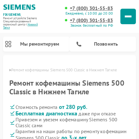
+7 (800) 301-55-83
Ежедневно, с 10:00 до 20:00
FIX-SIEMENS
Ремонт устройств Siemens
+7 (800) 301-55-83
Специализированный
cервисный центр г.
Нижний
Звонок бесплатный по РФ
Тагил
Мы ремонтируем
Позвонить
агиле
Ремонт кофемашины Siemens 500 Classic в Нижнем Тагиле
Ремонт кофемашины Siemens 500
Classic в Нижнем Тагиле
от 280 руб.
Стоимость ремонта
Бесплатная диагностика
даже при отказе
Привезем и увезем кофемашину Siemens 500
Classic сами
Ремонт холодильников Siemens
Ремонт стиральных машин Siemens
Ремонт варочных панелей Siemens
Ремонт микроволновых печей Siemens
Ремонт холодильных камер Siemens
Ремонт морозильных камер Siemens
Ремонт посудомоечных машин Siemens
Ремонт водонагревателей Siemens
Ремонт духовых шкафов Siemens
Ремонт парогенераторов Siemens
Гарантия на наши работы по ремонту кофемашин
до 3-х лет
Siemens 500 Classic