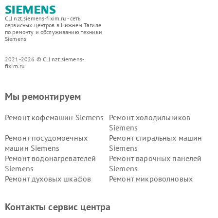
СЦ nzt.siemens-fixim.ru - сеть
сервисных центров в Нижнем Тагиле
по ремонту и обслуживанию техники
Siemens
2021-2026 © СЦ nzt.siemens-
fixim.ru
Мы ремонтируем
Ремонт кофемашин Siemens
Ремонт холодильников
Siemens
Ремонт посудомоечных
Ремонт стиральных машин
машин Siemens
Siemens
Ремонт водонагревателей
Ремонт варочных панелей
Siemens
Siemens
Ремонт духовых шкафов
Ремонт микроволновых
Siemens
печей Siemens
Ремонт парогенераторов
Ремонт холодильных камер
Контакты сервис центра
Siemens
Siemens