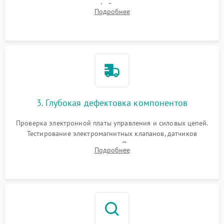
внутренних узлов от кофейных масел, жмыха и накипи.
Подробнее
Промывка дренажных каналов и фильтров с использованием
специализированной химии.
3. Глубокая дефектовка компонентов
Проверка электронной платы управления и силовых цепей.
Тестирование электромагнитных клапанов, датчиков
температуры и расходомера. Оценка степени износа
Подробнее
жерновов кофемолки, уплотнительных колец гидросистемы
и шестерней редуктора.