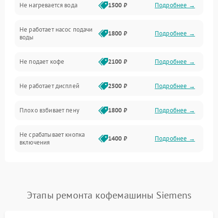
Не нагревается вода
1500 ₽
Подробнее →
Включение и работа
Не работает насос подачи
Проблемы с водой
1800 ₽
Подробнее →
воды
Проблемы с капучинатором и паром
Не подает кофе
2100 ₽
Подробнее →
Управление и электроника
Не работает дисплей
2500 ₽
Подробнее →
Программное обеспечение
Плохо взбивает пену
1800 ₽
Подробнее →
Не срабатывает кнопка
1400 ₽
Подробнее →
включения
Запах гари при работе
1800 ₽
Подробнее →
Постоянные сбои в работе
1500 ₽
Подробнее →
Этапы ремонта кофемашины Siemens