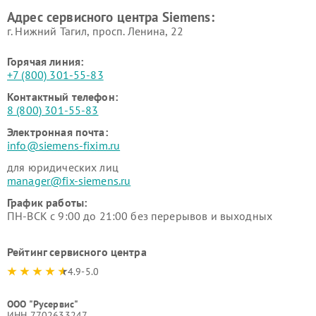
Ремонт сервоприводов
Ремонт морозильных камер
Адрес сервисного центра Siemens:
Siemens
Siemens
г. Нижний Тагил, просп. Ленина, 22
Горячая линия:
+7 (800) 301-55-83
Контактный телефон:
8 (800) 301-55-83
Электронная почта:
info@siemens-fixim.ru
для юридических лиц
manager@fix-siemens.ru
График работы:
ПН-ВСК с 9:00 до 21:00 без перерывов и выходных
Рейтинг сервисного центра
4.9-5.0
ООО "Русервис"
ИНН 7702633247