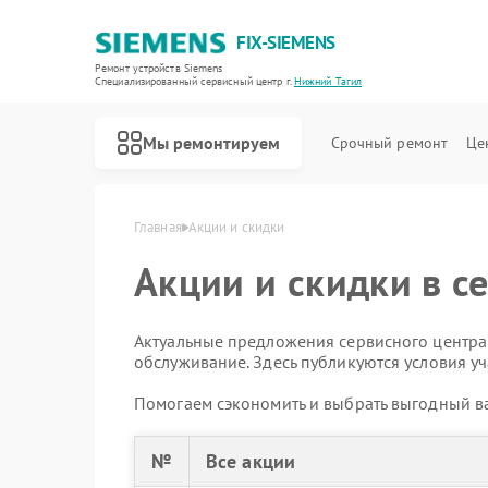
FIX-SIEMENS
Ремонт устройств Siemens
Специализированный cервисный центр г.
Нижний Тагил
Мы ремонтируем
Срочный ремонт
Це
Главная
Акции и скидки
Акции и скидки в с
Актуальные предложения сервисного центра:
обслуживание. Здесь публикуются условия уч
Помогаем сэкономить и выбрать выгодный ва
№
Все акции
Ремонт холодильников Siemens
Ремонт посудомоечных машин Siemens
Ремонт стиральных машин Siemens
Ремонт водонагревателей Siemens
Ремонт варочных панелей Siemens
Ремонт духовых шкафов Siemens
Ремонт микроволновых печей Siemens
Ремонт парогенераторов Siemens
Ремонт холодильных камер Siemens
Ремонт сервоприводов Siemens
Ремонт морозильных камер Siemens