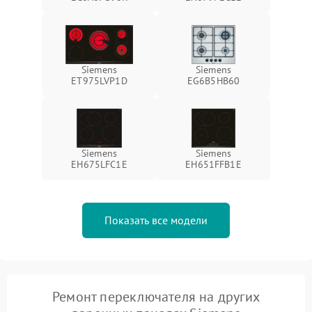
Siemens
Siemens
ET975LVP1D
EG6B5HB60
Siemens
Siemens
EH675LFC1E
EH651FFB1E
Показать все модели
Ремонт переключателя на других