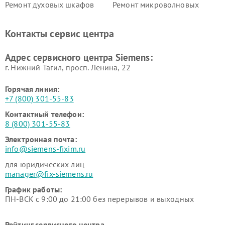
Ремонт духовых шкафов
Ремонт микроволновых
Siemens
печей Siemens
Ремонт парогенераторов
Ремонт холодильных камер
Контакты сервис центра
Siemens
Siemens
Ремонт сервоприводов
Ремонт морозильных камер
Адрес сервисного центра Siemens:
Siemens
Siemens
г. Нижний Тагил, просп. Ленина, 22
Горячая линия:
+7 (800) 301-55-83
Контактный телефон:
8 (800) 301-55-83
Электронная почта:
info@siemens-fixim.ru
для юридических лиц
manager@fix-siemens.ru
График работы:
ПН-ВСК с 9:00 до 21:00 без перерывов и выходных
Рейтинг сервисного центра