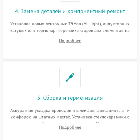
4. Замена деталей и компонентный ремонт
Установка новых ленточных ТЭНов (Hi-Light), индукторных
катушек или термопар. Перепайка сгоревших элементов на
плате управления, восстановление токопроводящих
Подробнее
дорожек. Очистка контактов и замена поврежденной
проводки.
5. Сборка и герметизация
Аккуратная укладка проводов и шлейфов, фиксация плат и
конфорок на штатных местах. Установка стеклокерамики с
проверкой равномерности зазоров. Нанесение
Подробнее
термостойкого герметика или укладка уплотнительной
ленты по контуру.