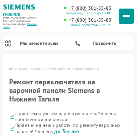
+7 (800) 301-55-83
Ежедневно, с 10:00 до 20:00
FIX-SIEMENS
Ремонт устройств Siemens
+7 (800) 301-55-83
Специализированный
cервисный центр г.
Нижний
Звонок бесплатный по РФ
Тагил
Мы ремонтируем
Позвонить
агиле
Варочная панель Siemens ремонт переключателя
Ремонт переключателя на
варочной панели Siemens в
Нижнем Тагиле
Привезем и увезем варочную панель Siemens
собственной доставкой
Гарантия на наши работы по ремонту варочных
Ремонт посудомоечных машин Siemens
Ремонт водонагревателей Siemens
Ремонт микроволновых печей Siemens
Ремонт холодильных камер Siemens
Ремонт морозильных камер Siemens
Ремонт холодильников Siemens
Ремонт стиральных машин Siemens
Ремонт духовых шкафов Siemens
Ремонт парогенераторов Siemens
до 3-х лет
панелей Siemens