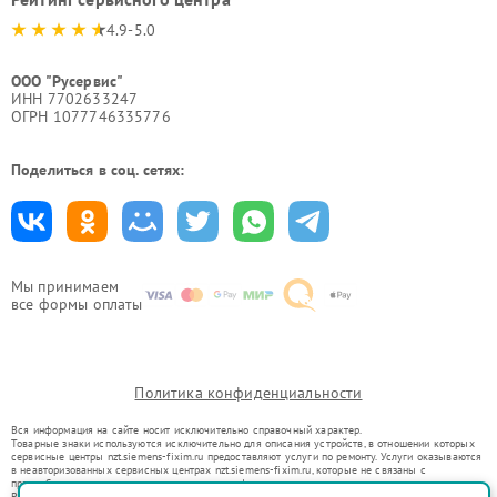
4.9-5.0
ООО "Русервис"
ИНН 7702633247
ОГРН 1077746335776
Поделиться в соц. сетях:
Мы принимаем
все формы оплаты
Политика конфиденциальности
Вся информация на сайте носит исключительно справочный характер.
Товарные знаки используются исключительно для описания устройств, в отношении которых
сервисные центры nzt.siemens-fixim.ru предоставляют услуги по ремонту. Услуги оказываются
в неавторизованных сервисных центрах nzt.siemens-fixim.ru, которые не связаны с
правообладателями товарных знаков или их официальными представителями.
Ремонт осуществляется для устройств, уже введенных в гражданский оборот в соответствии