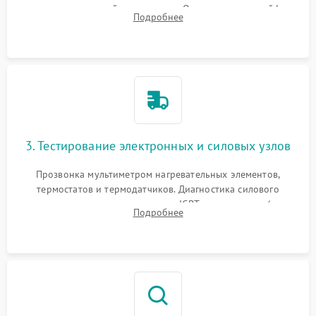
стеклокерамической поверхности. Отсоединение шлейфов
Подробнее
сенсорного блока для доступа к силовым платам, катушкам
или ТЭНам.
3. Тестирование электронных и силовых узлов
Прозвонка мультиметром нагревательных элементов,
термостатов и термодатчиков. Диагностика силового
модуля, реле, диодных мостов и IGBT-транзисторов (для
Подробнее
индукции). Проверка кранов и газ-контроля (для газовых
панелей).